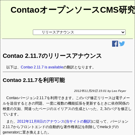
ContaoオープンソースCMS研
リ
ン
ク
先
ペ
ー
Contao 2.11.7のリリースアナウンス
ジ
以下は、
Contao 2.11.7 is available
の翻訳となります。
Contao 2.11.7を利用可能
2012年11月29日 15:01 by Leo Feyer
Contaoバージョン2.11.7を利用できます。このバグ修正リリースは電子メー
ルを送信するときの問題、一度に複数の機能拡張を更新するときに依存関係の
検査の欠如、間違ったページのエイリアスの生成といった、2, 3のバグを修正し
ています。
また、
2012年11月8日のアナウンス
(
当サイトの翻訳
)に従って、バージョン
2.11.7からフロントエンドの自動的な著作権表記を削除してmetaタグの
generatorに置き換えました。