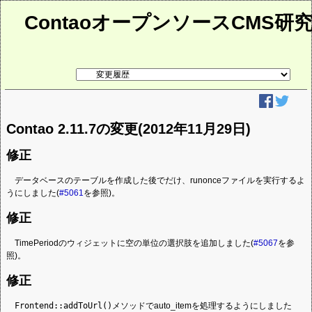
ContaoオープンソースCMS研
リ
ン
ク
先
ペ
ー
Contao 2.11.7の変更(2012年11月29日)
ジ
修正
データベースのテーブルを作成した後でだけ、runonceファイルを実行するよ
うにしました(
#5061
を参照)。
修正
TimePeriodのウィジェットに空の単位の選択肢を追加しました(
#5067
を参
照)。
修正
Frontend::addToUrl()
メソッドでauto_itemを処理するようにしました