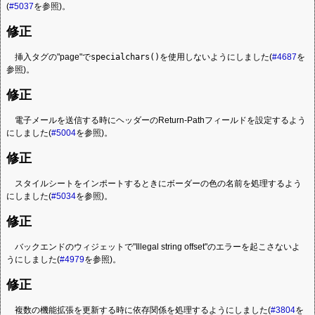
(
#5037
を参照)。
修正
挿入タグの"page"で
specialchars()
を使用しないようにしました(
#4687
を
参照)。
修正
電子メールを送信する時にヘッダーのReturn-Pathフィールドを設定するよう
にしました(
#5004
を参照)。
修正
スタイルシートをインポートするときにボーダーの色の名前を処理するよう
にしました(
#5034
を参照)。
修正
バックエンドのウィジェットで"Illegal string offset"のエラーを起こさないよ
うにしました(
#4979
を参照)。
修正
複数の機能拡張を更新する時に依存関係を処理するようにしました(
#3804
を