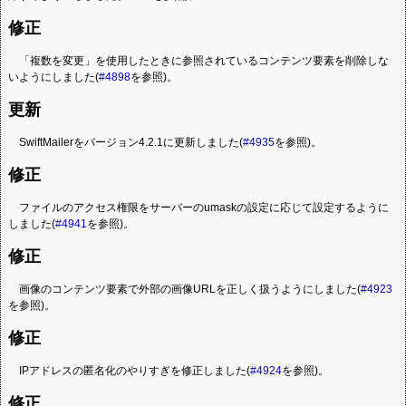
修正
「複数を変更」を使用したときに参照されているコンテンツ要素を削除しな
いようにしました(
#4898
を参照)。
更新
SwiftMailerをバージョン4.2.1に更新しました(
#4935
を参照)。
修正
ファイルのアクセス権限をサーバーのumaskの設定に応じて設定するように
しました(
#4941
を参照)。
修正
画像のコンテンツ要素で外部の画像URLを正しく扱うようにしました(
#4923
を参照)。
修正
IPアドレスの匿名化のやりすぎを修正しました(
#4924
を参照)。
修正