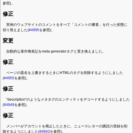
参照)。
修正
実例のウェブサイトのコメントをすべて「コメントの審査」を行った状態に
切り替えました(
#4995
を参照)。
変更
自動的な著作権表記をmeta generatorタグと置き換えました。
修正
ページの題名を上書きするときにHTMLのタグを削除するようにしました
(
#4955
を参照)。
修正
"description"のようなメタタグのエンティティをデコードするようにしました
(
#4949
を参照)。
修正
メンバーがアカウントを廃止したときに、ニュースレターの購読の登録を削
除するようにしました(
#4943
を参照)。