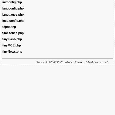
変更してはなりません。
選択するメニューで使用しています。
initconfig.php
データ格納配列(DCA)を何か変更したい場合に、元のファイルを変更する代
わりに変更内容を記述できるファイルです。
langconfig.php
バックエンドとフロントエンドに、カスタマイズ用の初期化処理を追加する
目的のファイルです。
Contao 2.11からはインストールツールが作成するようになり、配布ファイル
languages.php
言語ファイルをカスタマイズするためのコードを書くためのファイルです。
には含まれていません。
Contao 2.11からはインストールツールが作成するようになり、配布ファイル
localconfig.php
Contao 2.11からはインストールツールが作成するようになり、配布ファイル
ISO 639-1とISO 639-2の言語コードに対する言語名のArrayで、言語を選択す
には含まれていません。
には含まれていません。
るメニューで使用しています。
tcpdf.php
サイトに依存した設定を行うファイルです。
timezones.php
Contao 2.11からはインストールツールが作成するようになり、配布ファイル
tcpdf用の設定ファイルです。
には含まれていません。必要に応じて手作業で編集が必要な場合もあります。
tinyFlash.php
タイムゾーンのArrayを含んだファイルで、タイムゾーンを選択するメニュー
で使用されています。
tinyMCE.php
Flashコンテンツ用のリッチテキストエディター用のtinyMCEの設定ファイル
です。
tinyNews.php
一般的なリッチテキストエディター用のtinyMCEの設定ファイルです。
ニュースレターの編集用のtinyMCEの設定ファイルです。
Copyright © 2008-2026 Takahiro Kambe. All rights reserverd.