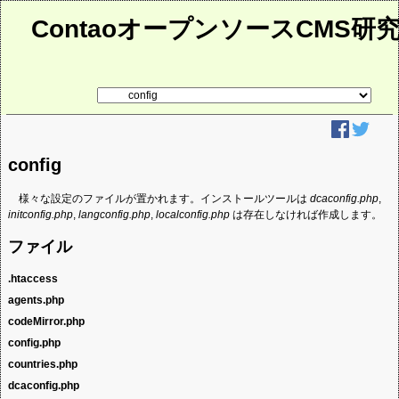
ContaoオープンソースCMS研
リ
ン
ク
先
ペ
ー
config
ジ
様々な設定のファイルが置かれます。インストールツールは
dcaconfig.php
,
initconfig.php
,
langconfig.php
,
localconfig.php
は存在しなければ作成します。
ファイル
.htaccess
agents.php
system/configのディレクトリ内のファイルを直接アクセスできないように、
Apache用のアクセス制限を設定しています。
codeMirror.php
HTTP要求ヘッダーのUserAgentフィールドからクライアントの情報を判別す
るのに使用する情報を含んでいます。Contao 2.11より前はUserAgentの判別の
config.php
pluingsディレクトリのcodeMirrorの設定に関するコードが含まれています。
処理は変更が困難でしたが、Contao 2.11からは
$GLOBALS[''TL_CONFIG'']['os']
countries.php
様々なシステムの設定のデフォルトを定義しています。
と
$GLOBALS['TL_CONFIG']['browser']
に設定を保持して変更可能となりまし
た。
dcaconfig.php
定義している内容はlocalconfig.phpで再定義できますので、このファイルは
ISO 3166-1の国コードに対する、国名のArrayを定義していて、おそらく国を