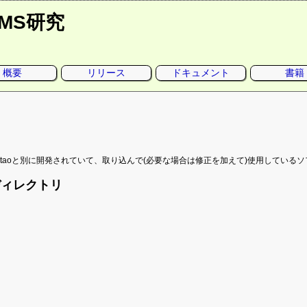
CMS研究
概要
リリース
ドキュメント
書籍
s
ntaoと別に開発されていて、取り込んで(必要な場合は修正を加えて)使用してい
ディレクトリ
は選択メニューの表示を改善するJavaScriptのコードです。
rrorはテキストエリアにソースコードの編集機能を付加するJavaScriptです。
atrick Filler, Jules Janssen, Jonnathan Soares
tp://codemirror.net/
ckerは色の選択機能を付加するJavaScriptで、mooRainbowです。
arijn Haverbeke
不明)
tp://codemirror.net/
はInternet ExploreにCSS3のサポートを提供するJavaScriptライブラリです。
jamil Legato, Christopher Beloch
IT
.2
ttp://mootools.net/forge/p/moorainbow
表示して日付を選択する、MooTools Datepickerです。
ason Johnston
IT
.3
tp://css3pie.com/