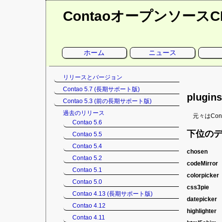
Contaoオープンソース
ナ
ホーム
ニュース
ビ
ゲ
ー
シ
ナ
リリースとバージョン
ョ
ン
ビ
Contao 5.7 (長期サポート版)
を
ゲ
plugin
省
Contao 5.3 (前の長期サポート版)
略
ー
シ
過去のリリース
元々はCo
ョ
Contao 5.6
ン
下位の
Contao 5.5
を
Contao 5.4
省
chosen
略
Contao 5.2
codeMirror
chosen
Contao 5.1
作成者
colorpicker
codeMi
P
Contao 5.0
URL
ht
作成者
css3pie
colorpi
M
バージョン
(
Contao 4.13 (長期サポート版)
URL
ht
作成者
datepicker
css3pie
D
ライセンス
M
バージョン
2
Contao 4.12
URL
h
作成者
highlighter
カレンダーを
J
ライセンス
M
バージョン
1
Contao 4.11
URL
ht