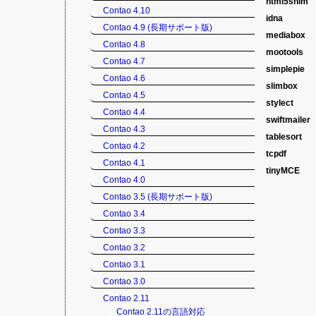
作者
html5shim
Syntax
M
ライセンス
M
バージョン
1
Contao 4.10
URL
h
作成者
idna
html5sh
A
ライセンス
A
バージョン
1
Contao 4.9 (長期サポート版)
URL
h
作成者
mediabox
国際化ドメ
A
ライセンス
C
バージョン
3
Contao 4.8
URL
h
連絡先
mootools
Lightbo
t
ライセンス
M
バージョン
1
Contao 4.7
URL
どをモーダ
h
simplepie
コンパクト、
ライセンス
M
バージョン
0
Contao 4.6
Christo
作成者
slimbox
PHPベース
V
ライセンス
L
Contao 4.5
作成者
URL
J
h
作成者
stylect
Lightb
R
URL
バージョン
h
co
Contao 4.4
URL
ht
作成者
swiftmailer
すべての選択
C
バージョン
ライセンス
1
M
バージョン
1
Contao 4.3
URL
h
ライセンス
作成者
tablesort
PHP5用の
M
L
ライセンス
B
バージョン
1
Contao 4.2
URL
(
作成者
tcpdf
MooTo
C
ライセンス
M
バージョン
(
Contao 4.1
URL
ht
作成者
tinyMCE
TCPDF
L
ライセンス
L
バージョン
4
Contao 4.0
URL
h
作成者
テキストエ
N
ライセンス
L
バージョン
1
Contao 3.5 (長期サポート版)
URL
ht
URL
h
ライセンス
L
バージョン
5
Contao 3.4
バージョン
3
ライセンス
L
ライセンス
L
Contao 3.3
なお、tin
Contao 3.2
Contao 3.1
Contao 3.0
Contao 2.11
Contao 2.11の言語対応