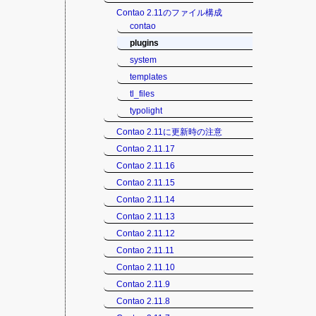
Contao 2.11のファイル構成
contao
plugins
system
templates
tl_files
typolight
Contao 2.11に更新時の注意
Contao 2.11.17
Contao 2.11.16
Contao 2.11.15
Contao 2.11.14
Contao 2.11.13
Contao 2.11.12
Contao 2.11.11
Contao 2.11.10
Contao 2.11.9
Contao 2.11.8