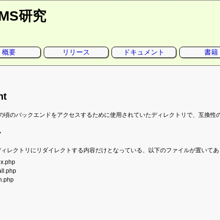
CMS研究
概要
リリース
ドキュメント
書籍
ht
ightの頃のバックエンドをアクセスするために使用されていたディレクトリで、互換
ル
oのディレクトリにリダイレクトする内容だけとなっている、以下のファイルが置いて
ex.php
all.php
n.php