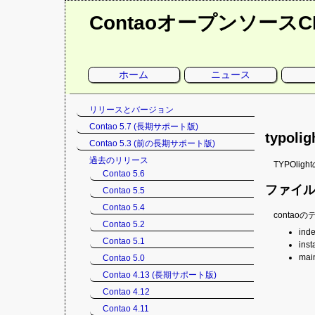
Contaoオープンソース
ナ
ホーム
ニュース
ビ
ゲ
ー
シ
ナ
リリースとバージョン
ョ
ン
ビ
Contao 5.7 (長期サポート版)
を
ゲ
typolig
省
Contao 5.3 (前の長期サポート版)
略
ー
シ
過去のリリース
TYPOl
ョ
Contao 5.6
ン
ファイ
Contao 5.5
を
Contao 5.4
省
conta
略
Contao 5.2
ind
Contao 5.1
inst
mai
Contao 5.0
Contao 4.13 (長期サポート版)
Contao 4.12
Contao 4.11