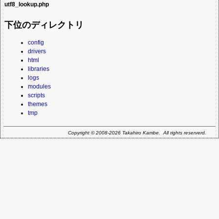
同じディレクトリの各PHPのファイルを読み込み:
utf8_lookup.php
UTF-8をサポートするためのヘルパー関数で、PHPのmbstringモジュールが
例外処理
利用可能であればこちらを使用、そうでなければ互換機能を提供します。
functions.php
広域なUTF-8の変換配列を含めたPHPのファイルで、同じディレクトリの
ヘルプメッセージの表示
constants.php
下位のディレクトリ
mbstring.phpから分離されたものです。
mbstringを提供してくれない、ドイツのホスティングサービスの事業者のた
ログファイルに追加
interface.php
めに用意した互換レイヤーの様です。
ディレクトリの一覧
特殊文字の変換
PHPSESSIDを無効に試み: php.session.use_trans_sidをゼロ
config
その他
読み込んだfunctions.phpで定義されたエラー処理、例外処理を設定
drivers
エラーログをsystem/logs/error.logに設定
html
同じディレクトリのmbstring.phpを読み込んだ上で、wrapper関数の定義もし
セッションを開始
libraries
ています。
基本的なクラスをロード
logs
エラーのレポート
modules
タイムゾーンを設定
scripts
相対パス設定(websitePath)を処理
themes
mbstringの正規表現のエンコーディングを設定
tmp
デフォルトの言語を設定
言語ファイルの情報を設定
Copyright © 2008-2026 Takahiro Kambe. All rights reserverd.
カスタマイズ用の初期化ファイルを読み込み
(system/config/initconfig.php)
$_POST変数があればリファラーアドレスを検査
同じディレクトリにrunonce.phpがあれば読み込んで削除(機能拡張の
処理等で使用)