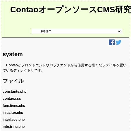
ContaoオープンソースCMS研
リ
ン
ク
先
ペ
ー
system
ジ
Contaoがフロントエンドやバックエンドから使用する様々なファイルを置い
ているディレクトリです。
ファイル
constants.php
contao.css
バックエンドのPHPスクリプトの大域な定数の定義です。
functions.php
バックエンドの基本的なCSSです。
initialize.php
バックエンドのPHPスクリプトで使用する、様々な小さなユーティリティ関
数です。
interface.php
バックエンドの初期化処理で、同じディレクトリのindex.phpから最初に読み
込まれています。
クラスのオートローダー
mbstring.php
listable, editable, uploadableのインターフェイスを宣言しています。
エラー処理