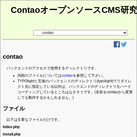
ContaoオープンソースCMS研
リ
ン
ク
先
ペ
ー
contao
ジ
バックエンドのアクセスで使用するディレクトリです。
内部のファイルについては
contao
を参照して下さい。
TYPOlightと互換のバックエンドのディレクトリ(typolight)でリダイレ
クト先に指定している以外は、バックエンドのディレクトリをハード
コーディングしているところはなさそうです。(名前をcontaoから変更
しても動作するかもしれません。)
ファイル
以下は主要なファイルだけです。
index.php
install.php
バックエンド、ウェブサイトを管理するインターフェイスを提供するファイ