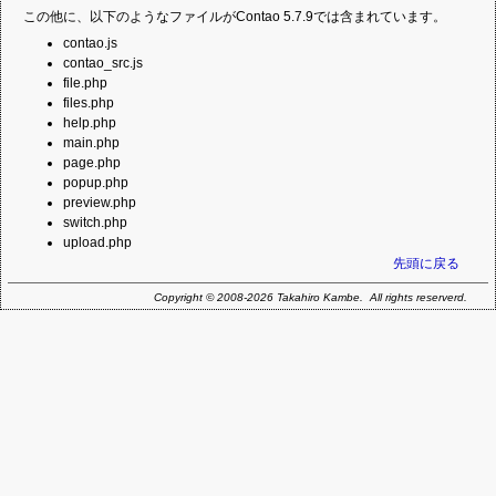
ルです。
インストールツールを提供するファイルです。
この他に、以下のようなファイルがContao 5.7.9では含まれています。
contao.js
contao_src.js
file.php
files.php
help.php
main.php
page.php
popup.php
preview.php
switch.php
upload.php
先頭に戻る
Copyright © 2008-2026 Takahiro Kambe. All rights reserverd.