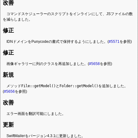
改善
コマンドスケジューラーのスクリプトをインラインにして、JSファイルの数
を減らしました。
修正
IDNドメインをPunycodeの書式で保持するようにしました。(
#5571
を参照)
修正
画像ギャラリーに列のクラスを再追加しました。(
#5658
を参照)
新規
メソッド
File::getModel()
と
Folder::getModel()
を追加しました。
(
#5656
を参照)
改善
エラー画面を翻訳可能にしました。
更新
SwiftMailerをバージョン4.3.1に更新しました。