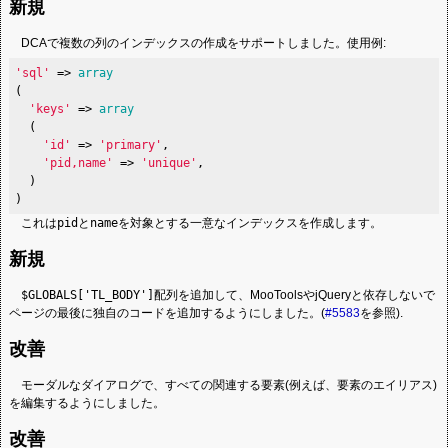
新規
DCAで複数の列のインデックスの作成をサポートしました。使用例:
'sql'
 => 
array
(

'keys'
 => 
array
  (

'id'
 => 
'primary'
,

'pid,name'
 => 
'unique'
,

  )

)
これは
pid
と
name
を対象とする一意なインデックスを作成します。
新規
$GLOBALS['TL_BODY']
配列を追加して、MooToolsやjQueryと依存しないで
ページの最後に独自のコードを追加するようにしました。(
#5583
を参照).
改善
モーダルなダイアログで、すべての関連する要素(例えば、要素のエイリアス)
を編集するようにしました。
改善