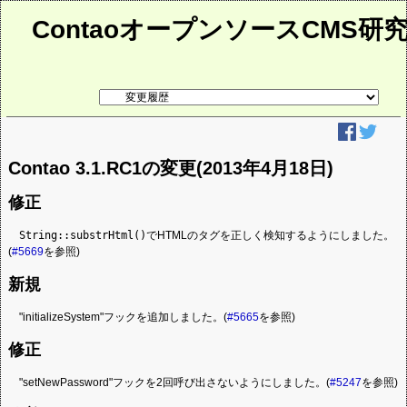
ContaoオープンソースCMS研
リ
ン
ク
先
ペ
ー
Contao 3.1.RC1の変更(2013年4月18日)
ジ
修正
String::substrHtml()
でHTMLのタグを正しく検知するようにしました。
(
#5669
を参照)
新規
"initializeSystem"フックを追加しました。(
#5665
を参照)
修正
"setNewPassword"フックを2回呼び出さないようにしました。(
#5247
を参照)