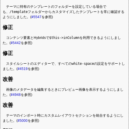
テーマに特有のテンプレートのフォルダーを設定している場合で
も、
/template
フォルダーからカスタマイズしたテンプレートを常に確認する
ようにしました。(
#5547
を参照)
修正
コンテンツ要素とHybridsで
$this->inColumn
を利用できるようにしまし
た。(
#5442
を参照)
修正
スタイルシートのエディターで、すべての
white-space
の設定をサポートし
ました。(
#4519
を参照)
改善
画像のメタデータを編集するときにプレビュー画像を表示するようにしまし
た。(
#4948
を参照)
改善
テーマのインポート時にカスタムレイアウトセクションを統合するようにし
ました。(
#5000
を参照)