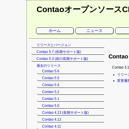
Contaoオープンソース
ナ
ホーム
ニュース
ビ
ゲ
ー
シ
ナ
リリースとバージョン
ョ
ン
ビ
Contao 5.7 (長期サポート版)
を
ゲ
Contao 
省
Contao 5.3 (前の長期サポート版)
略
ー
シ
過去のリリース
Contao
ョ
Contao 5.6
ナ
リリー
ン
Contao 5.5
ビ
を
変更履
ゲ
Contao 5.4
省
ー
略
Contao 5.2
シ
Contao 5.1
ョ
ン
Contao 5.0
を
Contao 4.13 (長期サポート版)
省
Contao 4.12
略
Contao 4.11