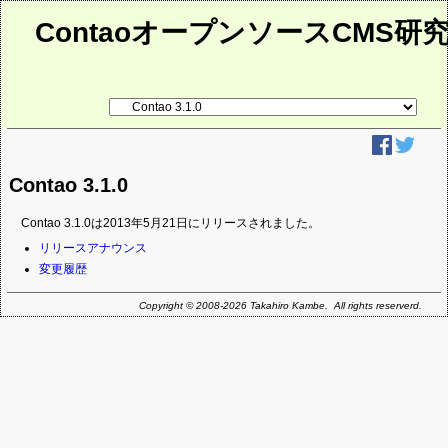
ContaoオープンソースCMS研
リ
ン
ク
先
ペ
ー
Contao 3.1.0
ジ
Contao 3.1.0は2013年5月21日にリリースされました。
ナ
リリースアナウンス
ビ
変更履歴
ゲ
ー
Copyright © 2008-2026 Takahiro Kambe. All rights reserverd.
シ
ョ
ン
を
省
略