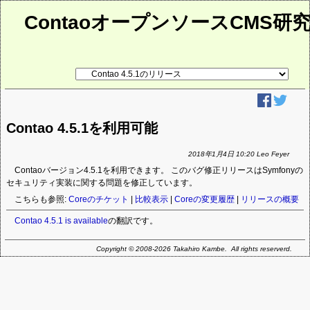
ContaoオープンソースCMS研
リ
ン
ク
先
ペ
ー
Contao 4.5.1を利用可能
ジ
2018年1月4日 10:20 Leo Feyer
Contaoバージョン4.5.1を利用できます。 このバグ修正リリースはSymfonyの
セキュリティ実装に関する問題を修正しています。
こちらも参照:
Coreのチケット
|
比較表示
|
Coreの変更履歴
|
リリースの概要
Contao 4.5.1 is available
の翻訳です。
Copyright © 2008-2026 Takahiro Kambe. All rights reserverd.