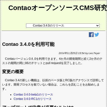
ContaoオープンソースCMS研
リ
ン
ク
先
ペ
ー
Contao 3.4.0を利用可能
ジ
2014年11月25日 13:54 by Leo Feyer
Contaoバージョン3.4..0を利用できます。4か月の開発期間と続く2か月のテ
ストの期間の間に86のチケットとpull requestを完了しました。
変更の概要
Contao 3.4の新しい機能は、以前のベータ版とRC版のアナウンスで説明して
います。開発プロセスを観ていない場合は、これらを読むことをお勧めしま
す。
Contao 3.4.0-beta1のリリース
Contao 3.4.0-RC1のリリース