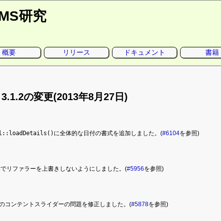
CMS研究
概要
リリース
ドキュメント
書籍
o 3.1.2の変更(2013年8月27日)
l::loadDetails()
に全体的な日付の書式を追加しました。(
#6104
を参照)
要求でリファラーを上書きしないようにしました。(
#5956
を参照)
り前のコンテントスライダーの問題を修正しました。(
#5878
を参照)