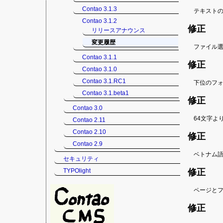
Contao 3.1.3
テキスト
Contao 3.1.2
修正
リリースアナウンス
変更履歴
ファイル選
Contao 3.1.1
修正
Contao 3.1.0
Contao 3.1.RC1
下位のフ
Contao 3.1.beta1
修正
Contao 3.0
64文字よ
Contao 2.11
Contao 2.10
修正
Contao 2.9
ベトナム語
セキュリティ
TYPOlight
修正
ページと
修正