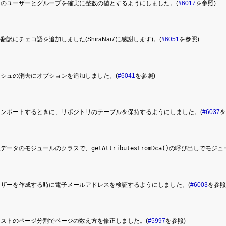
トのユーザーとグループを確実に整数の値とするようにしました。(
#6017
を参照)
nksの翻訳にチェコ語を追加しました(ShiraNai7に感謝します)。(
#6051
を参照)
シュの消去にオプションを追加しました。(
#6041
を参照)
インポートするときに、リポジトリのテーブルを保持するようにしました。(
#6037
を
人データのモジュールのクラスで、
getAttributesFromDca()
の呼び出しでモジュ
ーザーを作成する時に電子メールアドレスを検証するようにしました。(
#6003
を参照
リストのページ分割でページの数え方を修正しました。(
#5997
を参照)