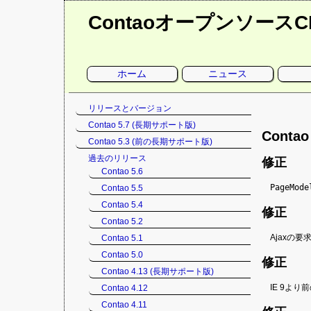
Contaoオープンソース
ナ
ホーム
ニュース
ビ
ゲ
ー
シ
ナ
リリースとバージョン
ョ
ン
ビ
Contao 5.7 (長期サポート版)
を
ゲ
Conta
省
Contao 5.3 (前の長期サポート版)
略
ー
シ
過去のリリース
修正
ョ
Contao 5.6
ン
PageMode
Contao 5.5
を
Contao 5.4
省
修正
略
Contao 5.2
Ajaxの
Contao 5.1
Contao 5.0
修正
Contao 4.13 (長期サポート版)
IE 9よ
Contao 4.12
Contao 4.11