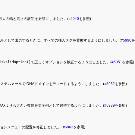
最大の幅と高さの設定を必須にしました。(
#5940
を参照)
DFとして出力するときに、すべての挿入タグを置換するようにしました。(
#5990
を
isValidOption()
で正しくオプションを検証するようにしました。(
#5951
を参照)
ステムメールでIDNAドメインをデコードするようにしました。(
#5932
を参照)
MAX
よりも大きい数値を文字列として保持するようにしました。(
#5939
を参照)
ジョンメニューの配置を修正しました。(
#5962
を参照)