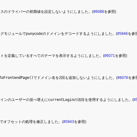
ースのドライバーの初期値を設定しないようにしました。(
#6088
を参照)
グモジュールでpunycodeのドメインをデコードするようにしました。(
#5946
を参
ートを定義しているすべてのテーマを表示するようにしました。(
#6071
を参照)
ToFrontendPage()
でドメイン名を2回も追加しないようにしました。(
#6076
を参
グインのユーザーの並べ替えに
currentLogin
の項目を使用するようにしました。(
#
ridでオフセットの処理を修正しました。(
#5943
を参照)