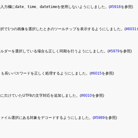
の入力欄に
date
、
time
、
datetime
を使用しないようにしました。(
#5918
を参照)
択で1つの画像を選択したときのツールチップを表示するようにしました。(
#6031
ォルダーを選択している場合も正しく同期を行うようにしました。(
#5979
を参照)
りも長いパスワードを正しく処理するようにしました。(
#6015
を参照)
に欠けていたUTF8の文字対応を追加しました。(
#6010
を参照)
ファイル選択にある対象をデコードするようにしました。(
#5989
を参照)