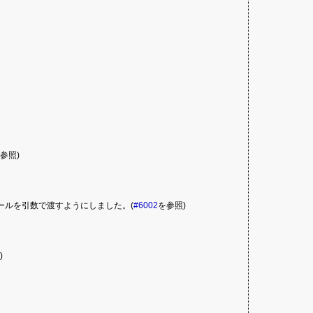
参照)
ールを引数で渡すようにしました。(
#6002
を参照)
)