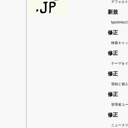
デフォル
新規
typoli
修正
検索キャッ
修正
テーマを
修正
登録と個
修正
管理者ユ
修正
ニュース