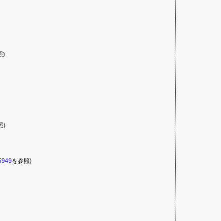
照)
照)
5949
を参照)