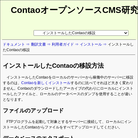
ContaoオープンソースCMS研
リ
ン
ク
ドキュメント
翻訳文書
利用者ガイド
インストール
インストールし
先
たContaoの移設
ペ
ー
ジ
インストールしたContaoの移設方法
インストールしたContaoをローカルのサーバーから稼働中のサーバーに移設
するのは、
Contaoを新しくインストール
するのに比べてそれほど大きく変わり
ません。Contaoのダウンロードしたアーカイブの代わりにローカルにインスト
ールしたファイルと、ローカルのデータベースのダンプを使用することが違い
となります。
ファイルのアップロード
FTPプログラムを起動して対象とするサーバーに接続して、ローカルにイン
ストールしたContaoからファイルをすべてアップロードしてください。