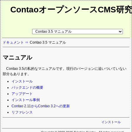
ContaoオープンソースCMS研
リ
ン
ク
ドキュメント
Contao 3.5 マニュアル
先
ペ
ー
ジ
マニュアル
Contao 3.5の私的なマニュアルです。現行のバージョンに追いついていない
部分もあります。
ナ
インストール
ビ
バックエンドの概要
ゲ
アップデート
ー
インストール事例
シ
Contao 2.11からContao 3.2への更新
ョ
リファレンス
ン
を
インストール
省
略