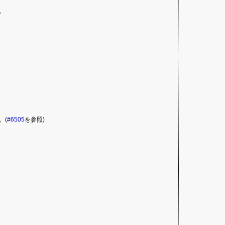
。
。(
#6505
を参照)