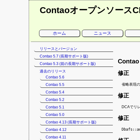
Contaoオープンソース
ナ
ホーム
ニュース
ビ
ゲ
ー
シ
ナ
リリースとバージョン
ョ
ン
ビ
Contao 5.7 (長期サポート版)
を
ゲ
Conta
省
Contao 5.3 (前の長期サポート版)
略
ー
シ
過去のリリース
修正
ョ
Contao 5.6
ン
省略表現の
Contao 5.5
を
Contao 5.4
省
修正
略
Contao 5.2
DCAでリ
Contao 5.1
Contao 5.0
修正
Contao 4.13 (長期サポート版)
Dbafs::a
Contao 4.12
Contao 4.11