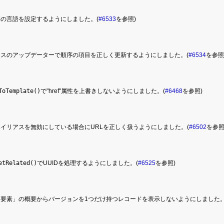
の言語を設定するようにしました。(
#6533
を参照)
ースのアップデーターで順序の項目を正しく更新するようにしました。(
#6534
を参照
ToTemplate()
で"href"属性を上書きしないようにしました。(
#6468
を参照)
イリアスを無効にしている場合にURLを正しく扱うようにしました。(
#6502
を参照
etRelated()
でUUIDを処理するようにしました。(
#6525
を参照)
た要素」の概要からバージョンを1つだけ持つレコードを表示しないようにしました