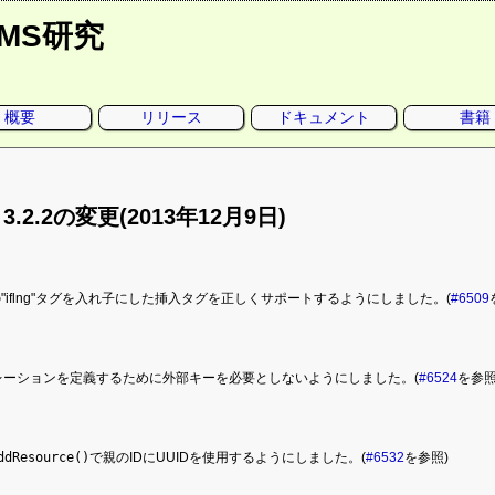
CMS研究
概要
リリース
ドキュメント
書籍
o 3.2.2の変更(2013年12月9日)
"iflng"タグを入れ子にした挿入タグを正しくサポートするようにしました。(
#6509
レーションを定義するために外部キーを必要としないようにしました。(
#6524
を参照
ddResource()
で親のIDにUUIDを使用するようにしました。(
#6532
を参照)