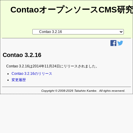
ContaoオープンソースCMS研
リ
ン
ク
先
ペ
ー
Contao 3.2.16
ジ
Contao 3.2.16は2014年11月24日にリリースされました。
ナ
Contao 3.2.16のリリース
ビ
変更履歴
ゲ
ー
Copyright © 2008-2026 Takahiro Kambe. All rights reserverd.
シ
ョ
ン
を
省
略