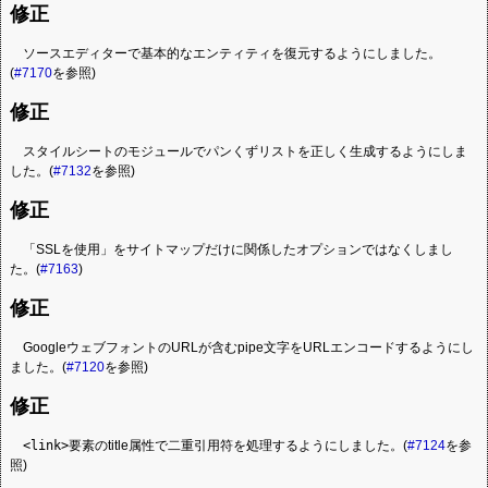
修正
ソースエディターで基本的なエンティティを復元するようにしました。
(
#7170
を参照)
修正
スタイルシートのモジュールでパンくずリストを正しく生成するようにしま
した。(
#7132
を参照)
修正
「SSLを使用」をサイトマップだけに関係したオプションではなくしまし
た。(
#7163
)
修正
GoogleウェブフォントのURLが含むpipe文字をURLエンコードするようにし
ました。(
#7120
を参照)
修正
<link>
要素のtitle属性で二重引用符を処理するようにしました。(
#7124
を参
照)