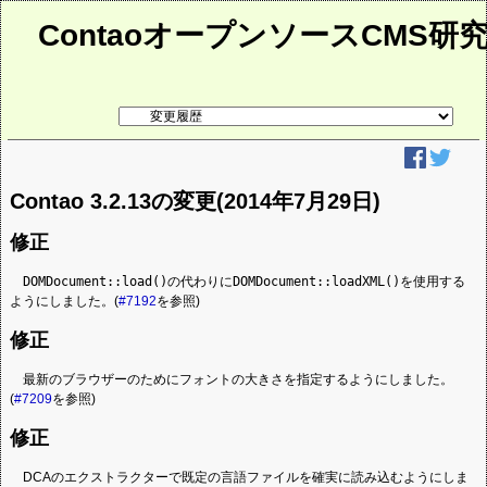
ContaoオープンソースCMS研
リ
ン
ク
先
ペ
ー
Contao 3.2.13の変更(2014年7月29日)
ジ
修正
DOMDocument::load()
の代わりに
DOMDocument::loadXML()
を使用する
ようにしました。(
#7192
を参照)
修正
最新のブラウザーのためにフォントの大きさを指定するようにしました。
(
#7209
を参照)
修正
DCAのエクストラクターで既定の言語ファイルを確実に読み込むようにしま