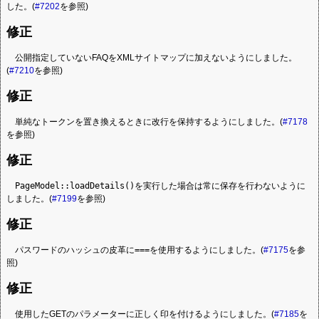
した。(
#7202
を参照)
修正
公開指定していないFAQをXMLサイトマップに加えないようにしました。
(
#7210
を参照)
修正
単純なトークンを置き換えるときに改行を保持するようにしました。(
#7178
を参照)
修正
PageModel::loadDetails()
を実行した場合は常に保存を行わないように
しました。(
#7199
を参照)
修正
パスワードのハッシュの皮革に
===
を使用するようにしました。(
#7175
を参
照)
修正
使用したGETのパラメーターに正しく印を付けるようにしました。(
#7185
を