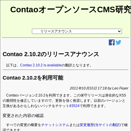
ContaoオープンソースCMS研
リ
ン
ク
先
ペ
ー
Contao 2.10.2のリリースアナウンス
ジ
以下は、
Contao 2.10.2 is available
の翻訳となります。
Contao 2.10.2を利用可能
2011年10月10日 17:18 by Leo Feyer
Contaoバージョン2.10.2を利用できます。この保守リリースは潜在的なXSS
の脆弱性を修正していますので、更新を強く推奨します。以前のバージョンと
互換があるかもしれないパッチをチケット
#3524
で利用できます。
変更された内容の確認
すべての変更の概要を
チケットシステム
または
変更履歴
(
当サイトの翻訳
)で確
認できます。