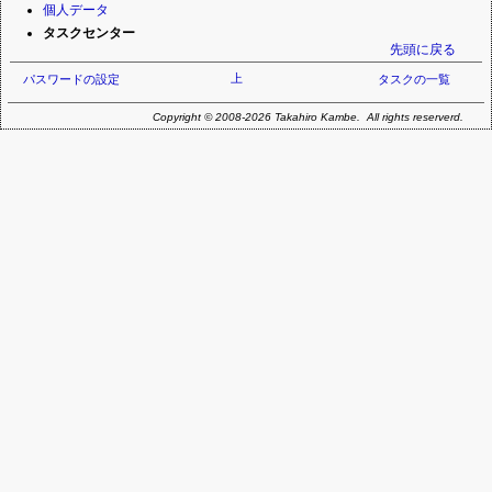
ビ
個人データ
ゲ
タスクセンター
ー
先頭に戻る
シ
上
パスワードの設定
タスクの一覧
ョ
ン
Copyright © 2008-2026 Takahiro Kambe. All rights reserverd.
を
省
略