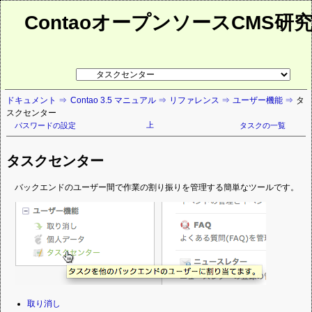
ContaoオープンソースCMS研
リ
ン
ク
ドキュメント
Contao 3.5 マニュアル
リファレンス
ユーザー機能
タ
先
スクセンター
ペ
ー
上
パスワードの設定
タスクの一覧
ジ
タスクセンター
バックエンドのユーザー間で作業の割り振りを管理する簡単なツールです。
ナ
取り消し