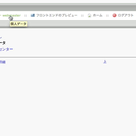
し
ータ
センター
上
詳細