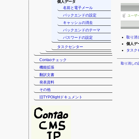
個人データ
名前と電子メール
バックエンドの設定
キャッシュの消去
バックエンドのテーマ
ナ
取り消
パスワードの設定
ビ
個人デ
タスクセンター
ゲ
タスク
ー
シ
Contaoチェック
取り消しの
ョ
機能拡張
ン
翻訳文書
を
省
発表資料
略
その他
旧TYPOlightドキュメント