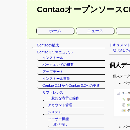
Contaoオープンソース
ナ
ホーム
ニュース
ビ
ゲ
ー
シ
ナ
ドキュメン
Contaoの構成
ョ
ン
ビ
取り消しの
Contao 3.5 マニュアル
を
ゲ
省
インストール
略
ー
個人デ
バックエンドの概要
シ
ョ
アップデート
ン
個人デー
インストール事例
を
バ
Contao 2.11からContao 3.2への更新
省
略
リファレンス
一般的な表示と操作
アカウント管理
システム
ユーザー機能
取り消し
バ