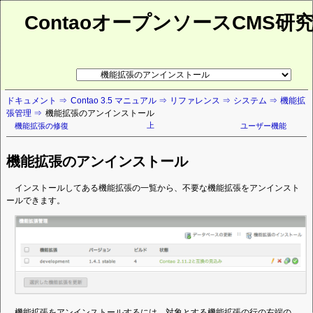
ContaoオープンソースCMS研
リ
ン
ク
ドキュメント
Contao 3.5 マニュアル
リファレンス
システム
機能拡
先
張管理
機能拡張のアンインストール
ペ
ー
上
機能拡張の修復
ユーザー機能
ジ
機能拡張のアンインストール
インストールしてある機能拡張の一覧から、不要な機能拡張をアンインスト
ールできます。
機能拡張をアンインストールするには、対象とする機能拡張の行の右端の