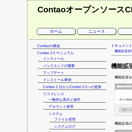
Contaoオープンソース
ナ
ホーム
ニュース
ビ
ゲ
ー
シ
ナ
ドキュメン
Contaoの構成
ョ
ン
ビ
機能拡張管
Contao 3.5 マニュアル
を
ゲ
省
インストール
略
ー
機能拡
バックエンドの概要
シ
ョ
アップデート
ン
機能拡張
インストール事例
を
Contao 2.11からContao 3.2への更新
省
略
リファレンス
一般的な表示と操作
アカウント管理
システム
ファイル管理
機能拡張の
システムログ