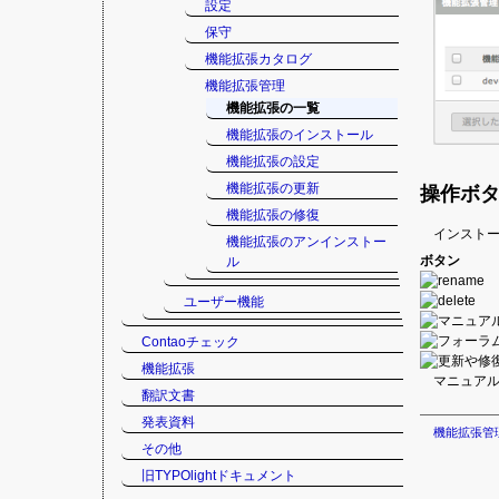
設定
保守
機能拡張カタログ
機能拡張管理
機能拡張の一覧
機能拡張のインストール
機能拡張の設定
機能拡張の更新
操作ボ
機能拡張の修復
インスト
機能拡張のアンインストー
ボタン
ル
ユーザー機能
Contaoチェック
機能拡張
マニュア
翻訳文書
発表資料
機能拡張管
その他
旧TYPOlightドキュメント