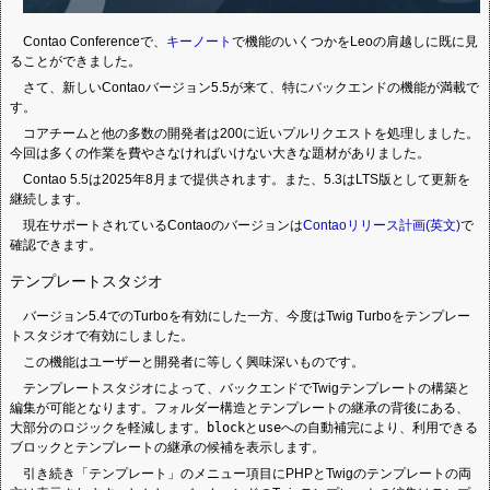
Contao Conferenceで、
キーノート
で機能のいくつかをLeoの肩越しに既に見
ることができました。
さて、新しいContaoバージョン5.5が来て、特にバックエンドの機能が満載で
す。
コアチームと他の多数の開発者は200に近いプルリクエストを処理しました。
今回は多くの作業を費やさなければいけない大きな題材がありました。
Contao 5.5は2025年8月まで提供されます。また、5.3はLTS版として更新を
継続します。
現在サポートされているContaoのバージョンは
Contaoリリース計画(英文)
で
確認できます。
テンプレートスタジオ
バージョン5.4でのTurboを有効にした一方、今度はTwig Turboをテンプレー
トスタジオで有効にしました。
この機能はユーザーと開発者に等しく興味深いものです。
テンプレートスタジオによって、バックエンドでTwigテンプレートの構築と
編集が可能となります。フォルダー構造とテンプレートの継承の背後にある、
大部分のロジックを軽減します。
block
と
use
への自動補完により、利用できる
ブロックとテンプレートの継承の候補を表示します。
引き続き「テンプレート」のメニュー項目にPHPとTwigのテンプレートの両