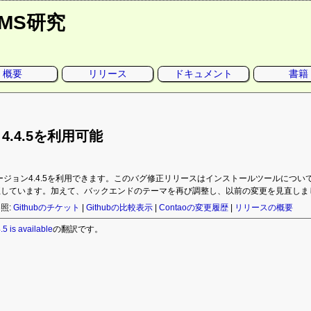
CMS研究
概要
リリース
ドキュメント
書籍
o 4.4.5を利用可能
oバージョン4.4.5を利用できます。このバグ修正リリースはインストールツールについての問題
正しています。加えて、バックエンドのテーマを再び調整し、以前の変更を見直しま
照:
Githubのチケット
|
Githubの比較表示
|
Contaoの変更履歴
|
リリースの概要
.5 is available
の翻訳です。