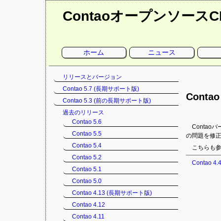
Contaoオープンソース
ナ
ホーム
ニュース
ビ
ゲ
ー
シ
ナ
リリースとバージョン
ョ
ン
ビ
Contao 5.7 (長期サポート版)
を
ゲ
Conta
省
Contao 5.3 (前の長期サポート版)
略
ー
シ
過去のリリース
ョ
Contao 5.6
Conta
ン
Contao 5.5
の問題を修
を
Contao 5.4
省
こちらも参
略
Contao 5.2
Contao 4.4
Contao 5.1
Contao 5.0
Contao 4.13 (長期サポート版)
Contao 4.12
Contao 4.11