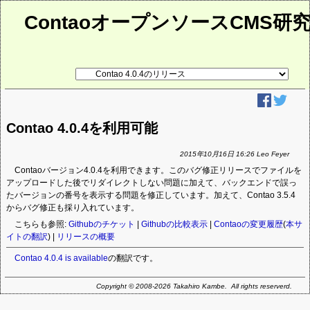
ContaoオープンソースCMS研
リ
ン
ク
先
ペ
ー
Contao 4.0.4を利用可能
ジ
2015年10月16日 16:26 Leo Feyer
Contaoバージョン4.0.4を利用できます。このバグ修正リリースでファイルを
アップロードした後でリダイレクトしない問題に加えて、バックエンドで誤っ
たバージョンの番号を表示する問題を修正しています。加えて、Contao 3.5.4
からバグ修正も採り入れています。
こちらも参照:
Githubのチケット
|
Githubの比較表示
|
Contaoの変更履歴
(
本サ
イトの翻訳
) |
リリースの概要
Contao 4.0.4 is available
の翻訳です。
Copyright © 2008-2026 Takahiro Kambe. All rights reserverd.