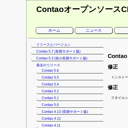
Contaoオープンソース
ナ
ホーム
ニュース
ビ
ゲ
ー
シ
ナ
リリースとバージョン
ョ
ン
ビ
Contao 5.7 (長期サポート版)
を
ゲ
Conta
省
Contao 5.3 (前の長期サポート版)
略
ー
シ
過去のリリース
修正
ョ
Contao 5.6
ン
インスト
Contao 5.5
を
Contao 5.4
省
修正
略
Contao 5.2
スタイル
Contao 5.1
Contao 5.0
Contao 4.13 (長期サポート版)
Contao 4.12
Contao 4.11