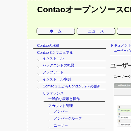
Contaoオープンソース
ナ
ホーム
ニュース
ビ
ゲ
ー
シ
ナ
ドキュメン
Contaoの構成
ョ
ン
ビ
ユーザーグ
Contao 3.5 マニュアル
を
ゲ
省
インストール
略
ー
ユーザ
バックエンドの概要
シ
ョ
アップデート
ン
ユーザー
インストール事例
を
Contao 2.11からContao 3.2への更新
省
略
リファレンス
一般的な表示と操作
アカウント管理
メンバー
メンバーグループ
ユーザー