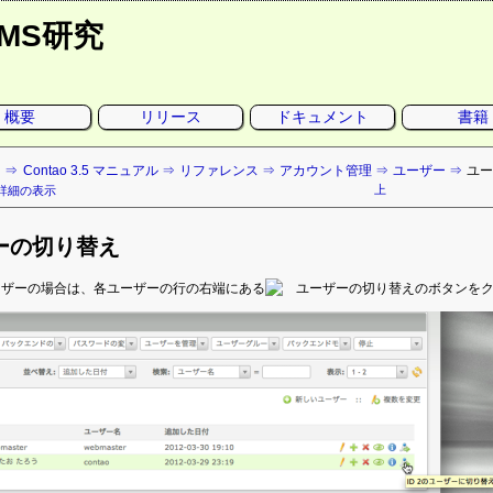
CMS研究
概要
リリース
ドキュメント
書籍
ト
Contao 3.5 マニュアル
リファレンス
アカウント管理
ユーザー
ユ
上
詳細の表示
ーの切り替え
ーザーの場合は、各ユーザーの行の右端にある
のボタンを