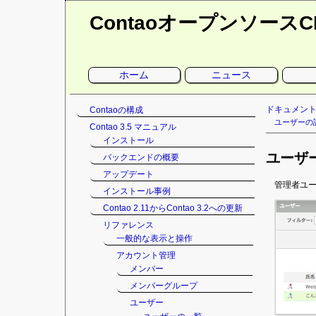
Contaoオープンソース
ナ
ホーム
ニュース
ビ
ゲ
ー
シ
ナ
ドキュメン
Contaoの構成
ョ
ン
ビ
ユーザーの
Contao 3.5 マニュアル
を
ゲ
省
インストール
略
ー
ユーザ
バックエンドの概要
シ
ョ
アップデート
ン
管理者ユ
インストール事例
を
Contao 2.11からContao 3.2への更新
省
略
リファレンス
一般的な表示と操作
アカウント管理
メンバー
メンバーグループ
ユーザー