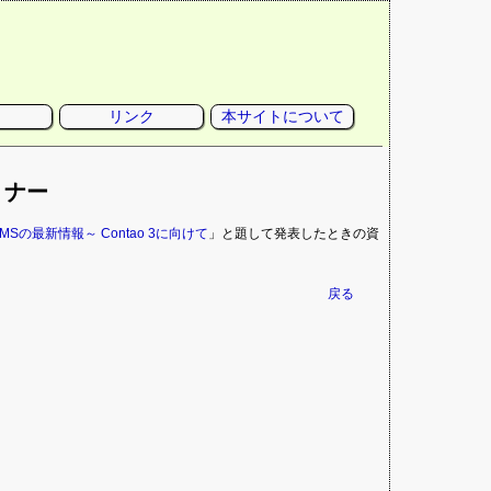
リンク
本サイトについて
ミナー
ce CMSの最新情報～ Contao 3に向けて
」と題して発表したときの資
戻る