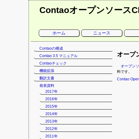
Contaoオープンソース
ナ
ホーム
ニュース
ビ
ゲ
ー
シ
ナ
Contaoの構成
ョ
ン
オープン
ビ
Contao 3.5 マニュアル
を
ゲ
省
Contaoチェック
略
ー
オープンソー
シ
機能拡張
料です。
ョ
翻訳文書
Contao Op
ン
発表資料
を
2017年
省
略
2016年
2015年
2014年
2013年
2012年
2011年