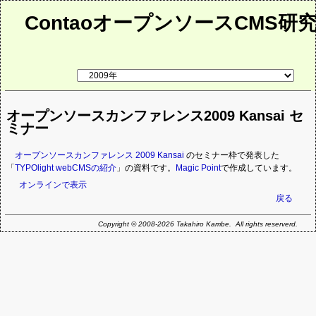
ContaoオープンソースCMS研
リ
ン
ク
先
オープンソースカンファレンス2009 Kansai セ
ペ
ー
ミナー
ジ
オープンソースカンファレンス 2009 Kansai
のセミナー枠で発表した
「
TYPOlight webCMSの紹介
」の資料です。
Magic Point
で作成しています。
オンラインで表示
戻る
Copyright © 2008-2026 Takahiro Kambe. All rights reserverd.