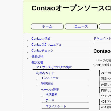
Contaoオープンソース
ナ
ホーム
ニュース
ビ
ゲ
ー
シ
ナ
ドキュメン
Contaoの構成
ョ
ン
ビ
Contao 3.5 マニュアル
を
ゲ
省
Cont
Contaoチェック
略
ー
シ
機能拡張
ョ
ページの
翻訳文書
ン
Contao
アナウンスとブログの翻訳
を
利用者ガイド
ページ
省
インストール
略
通常ペ
管理領域
外部リ
ページの管理
内部リ
構成要素
ウェブ
テーマ
403 
スタイルシート
404