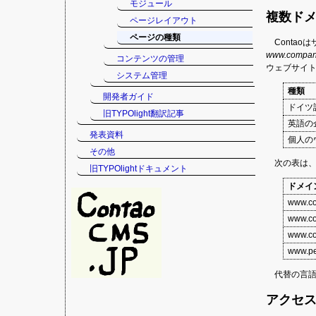
モジュール
複数ド
ページレイアウト
ページの種類
Conta
www.compan
コンテンツの管理
ウェブサイト
システム管理
種類
開発者ガイド
ドイツ
旧TYPOlight翻訳記事
英語の
発表資料
個人の
その他
次の表は
旧TYPOlightドキュメント
ドメイ
www.c
www.c
www.c
www.pe
代替の言
アクセ