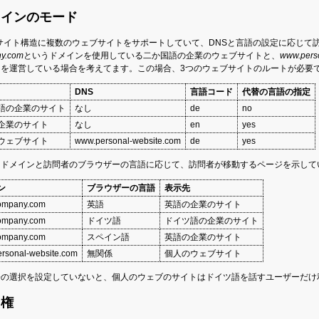
メインのモード
oはサイト構造に複数のウェブサイトをサポートしていて、DNSと言語の設定に応じ
y.com
というドメインを使用している二か国語の企業のウェブサイトと、
www.pers
を運営している場合を考えてます。この場合、3つのウェブサイトのルートが必要で
DNS
言語コード
代替の言語の指定
語の企業のサイト
なし
de
no
企業のサイト
なし
en
yes
ウェブサイト
www.personal-website.com
de
yes
、ドメインと訪問者のブラウザーの言語に応じて、訪問者が移動するページを示して
ン
ブラウザーの言語
表示先
ompany.com
英語
英語の企業のサイト
ompany.com
ドイツ語
ドイツ語の企業のサイト
ompany.com
スペイン語
英語の企業のサイト
rsonal-website.com
無関係
個人のウェブサイト
語の選択を設定していないと、個人のウェブのサイトはドイツ語を話すユーザーだけ
ス権