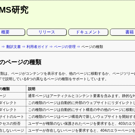
CMS研究
概要
リリース
ドキュメント
書籍
ト
翻訳文書
利用者ガイド
ページの管理
ページの種類
aoのページの種類
種類は、ページがコンテンツを表示するか、他のページに移動するか、ページツリー
は以下で説明している6つの異なるページの種類をサポートしています。
の種類
説明
ージ
通常ページはアーティクルとコンテント要素を含みます。静的なH
ダイレクト
この種類のページは自動的に外部のウェブサイトにリダイレクト
ダイレクト
この種類のページは自動的にサイト構造の中の他のページに移動
サイトのルート
この種類のページはページ構造内で新しいウェブサイトを開始す
アクセスの拒否
ユーザーが権限のない保護されたページを要求すると、403のエ
 存在しないページ
ユーザーが存在しないページを要求すると、404のエラーページ