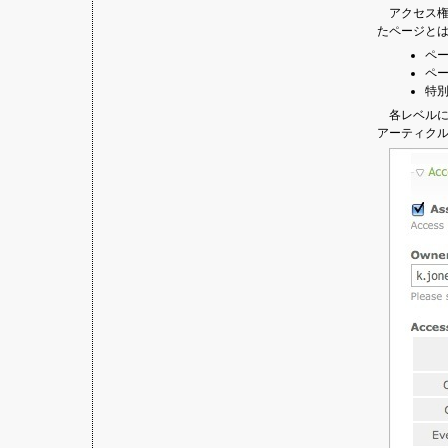
アクセス
たページとは
ペ
ペ
特
各レベル
アーティク