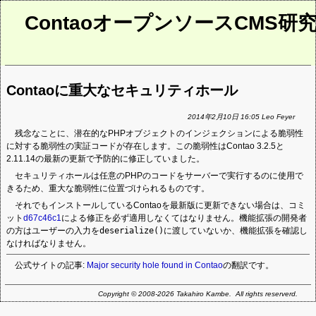
ContaoオープンソースCMS研
Contaoに重大なセキュリティホール
2014年2月10日 16:05 Leo Feyer
残念なことに、潜在的なPHPオブジェクトのインジェクションによる脆弱性
に対する脆弱性の実証コードが存在します。この脆弱性はContao 3.2.5と
2.11.14の最新の更新で予防的に修正していました。
セキュリティホールは任意のPHPのコードをサーバーで実行するのに使用で
きるため、重大な脆弱性に位置づけられるものです。
それでもインストールしているContaoを最新版に更新できない場合は、コミ
ット
d67c46c1
による修正を必ず適用しなくてはなりません。機能拡張の開発者
の方はユーザーの入力を
deserialize()
に渡していないか、機能拡張を確認し
なければなりません。
公式サイトの記事:
Major security hole found in Contao
の翻訳です。
Copyright © 2008-2026 Takahiro Kambe. All rights reserverd.