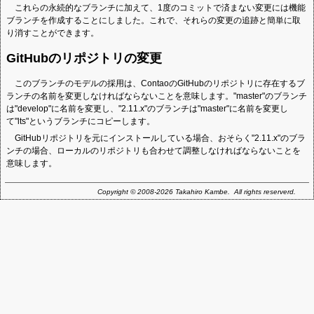
これらの永続的なブランチに加えて、1度のコミットで済まない変更には機能
ブランチを作成することにしました。これで、それらの変更の追跡と簡単に取
り消すことができます。
GitHubのリポジトリの変更
このブランチのモデルの採用は、ContaoのGitHubのリポジトリに存在するブ
ランチの名前を変更しなければならないことを意味します。"master"のブランチ
は"develop"に名前を変更し、"2.11.x"のブランチは"master"に名前を変更し
て"lts"というブランチにコピーします。
GitHubリポジトリを元にインストールしている場合、おそらく"2.11.x"のブラ
ンチの場合、ローカルのリポジトリも合わせて調整しなければならないことを
意味します。
Copyright © 2008-2026 Takahiro Kambe. All rights reserverd.