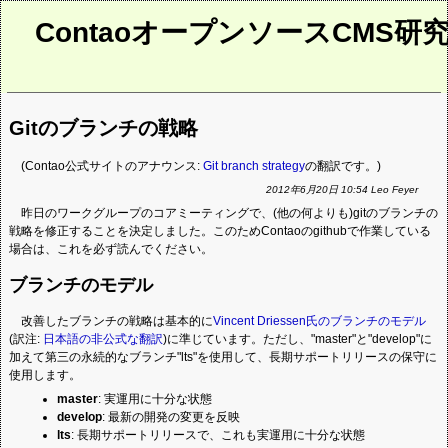
ContaoオープンソースCMS研
Gitのブランチの戦略
(Contao公式サイトのアナウンス:
Git branch strategy
の翻訳です。)
2012年6月20日 10:54 Leo Feyer
昨日のワークグループのコアミーティングで、(他の何よりも)gitのブランチの
戦略を修正することを決定しました。このためContaoのgithubで作業している
場合は、これを必ず読んでください。
ブランチのモデル
改善したブランチの戦略は基本的に
Vincent Driessen氏のブランチのモデル
(訳注:
日本語の非公式な翻訳
)に準じています。ただし、"master"と"develop"に
加えて第三の永続的なブランチ"lts"を使用して、長期サポートリリースの保守に
使用します。
master
: 実運用に十分な状態
develop
: 最新の開発の変更を反映
lts
: 長期サポートリリースで、これも実運用に十分な状態