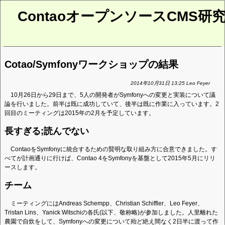
ContaoオープンソースCMS研
Cotao/Symfonyワークショップの結果
2014年10月31日 13:25 Leo Feyer
10月26日から29日まで、5人の開発者がSymfonyへの変更と実装について議
論を行いました。前半は既に成功していて、後半は既に作業に入っています。2
回目のミーティングは2015年の2月を予定しています。
長すぎる;読んでない
ContaoをSymfonyに統合するための賢明な取り組み方に合意できました。す
べてが計画通りに行けば、Contao 4をSymfonyを基盤として2015年5月にリリ
ースします。
チーム
ミーティングにはAndreas Schempp、Christian Schiffler、Leo Feyer、
Tristan Lins、Yanick Witschiの各氏(以下、敬称略)が参加しました。人里離れた
農園で自炊をして、Symfonyへの変更について殆ど絶え間なく2日半に渡って作