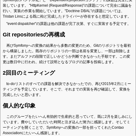
Symfonyのバンドル化」と「Dependencyinjectionコンテナ」の課題は完全に実
装しています。 "HttpKernel (Request/Response)"の課題について完全に議論を
行い、実装の作業を開始しています。"Doctrine DBAL"の課題については、
Tristan Linsによる既に殆ど完成したドライバーが存在すると想定しています。
"event dispatcher"の課題は他の課題が完了次第、すぐに実装する予定です。
Git repositoriesの再構成
再びSymfonyへの変換の結果から多数の変更のため、Gitのリポジトリを最初
から構築しました。既存のリポジトリの一部は名前を変更し、一部は削除しま
す。まだアルファの段階で正しいかどうか判断できなかった手順です。この変
更は数日中に行われ、続けて説明となるブログの記事を投稿します。
2回目のミーティング
to-doリストのすべての課題を解決できなかったでの、再び2015年2月にミー
ティングを予定しています。そこで、それまでの実装を再び確認して、変換を
完成したいと思います。
個人的な印象
このグループをたいへん有効的で生産的と思っていて、既に2月を楽しみにし
ています。費やしていただいた時間と注ぎ込んだ努力に感謝します。そしてミ
ーティングを開くことで、Symfonyへの変換の一部を担ってくれたContao
Associationにたいへん感謝します。