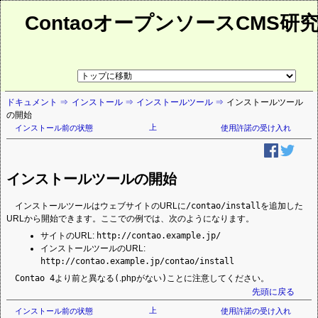
ContaoオープンソースCMS研
リ
ン
ク
ドキュメント
インストール
インストールツール
インストールツール
先
の開始
ペ
ー
上
インストール前の状態
使用許諾の受け入れ
ジ
インストールツールの開始
インストールツールはウェブサイトのURLに
/contao/install
を追加した
URLから開始できます。ここでの例では、次のようになります。
サイトのURL:
http://contao.example.jp/
インストールツールのURL:
http://contao.example.jp/contao/install
Contao 4より前と異なる(
.php
がない)ことに注意してください。
先頭に戻る
上
インストール前の状態
使用許諾の受け入れ