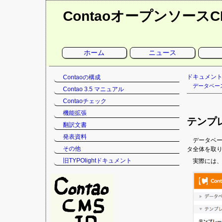
Contaoオープンソース
ナ
ホーム
ニュース
ビ
ゲ
ー
シ
ナ
ドキュメン
Contaoの構成
ョ
ン
ビ
データベー
Contao 3.5 マニュアル
を
ゲ
省
Contaoチェック
略
ー
シ
機能拡張
テンプ
ョ
翻訳文書
ン
発表資料
を
データベ
省
その他
タ全体を取
略
旧TYPOlightドキュメント
実際には